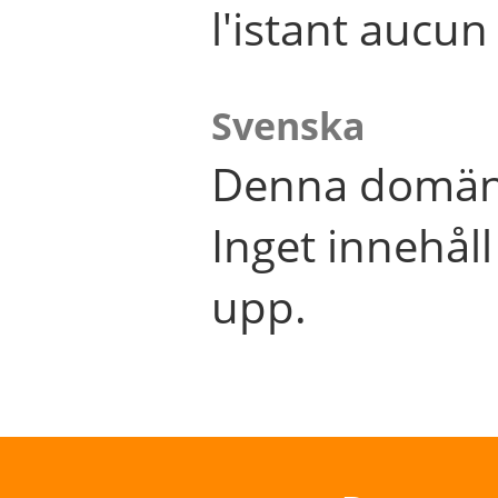
l'istant aucu
Svenska
Denna domän 
Inget innehål
upp.